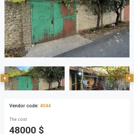
Vendor code:
4044
The cost
48000 $