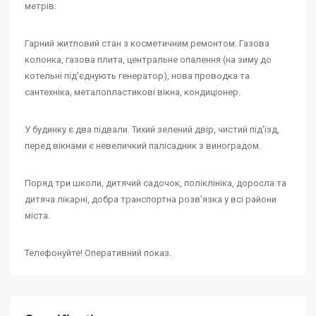
метрів.
Гарний житловий стан з косметичним ремонтом. Газова
колонка, газова плита, центральне опалення (на зиму до
котельні під'єднують генератор), нова проводка та
сантехніка, металопластикові вікна, кондиціонер.
У будинку є два підвали. Тихий зелений двір, чистий під'їзд,
перед вікнами є невеличкий палісадник з виноградом.
Поряд три школи, дитячий садочок, поліклініка, доросла та
дитяча лікарні, добра транспортна розв'язка у всі райони
міста.
Телефонуйте! Оперативний показ.