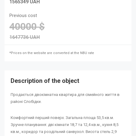
1565349 UAH
Previous cost
40000 $
1647736 UAH
*Prices on the website are converted at the NBU rate
Description of the object
Продається двокімнатна квартира для сімейного життя в
районі Слобідки.
Комфортний перший поверх. Загальна площа 53,5 кв.м.
Зручне планування: дві кімнати 18,7 та 12,4 кв.м., кухня 8,5
кв.м., коридор та роздільний санвузол. Висота стель 2,9