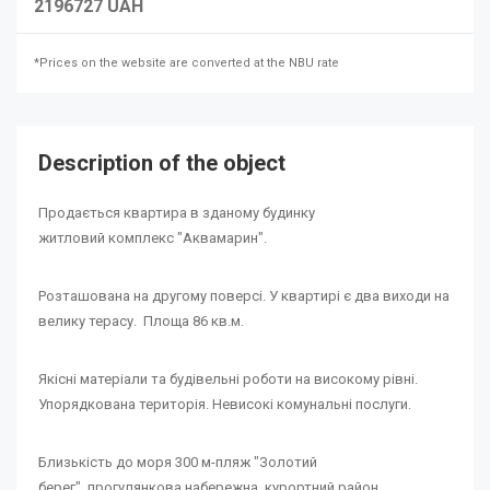
2196727 UAH
*Prices on the website are converted at the NBU rate
Description of the object
Продається квартира в зданому будинку
житловий комплекс "Аквамарин".
Розташована на другому поверсі. У квартирі є два виходи на
велику терасу. Площа 86 кв.м.
Якісні матеріали та будівельні роботи на високому рівні.
Упорядкована територія. Невисокі комунальні послуги.
Близькість до моря 300 м-пляж "Золотий
берег", прогулянкова набережна, курортний район,