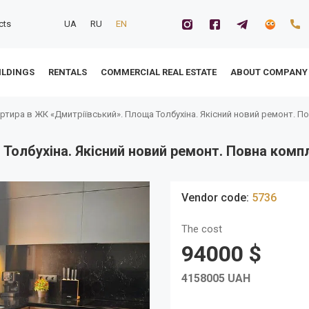
cts
UA
RU
EN
ILDINGS
RENTALS
COMMERCIAL REAL ESTATE
ABOUT COMPANY
ртира в ЖК «Дмитріївський». Площа Толбухіна. Якісний новий ремонт. П
Толбухіна. Якісний новий ремонт. Повна комп
Reduced price
Vendor code:
5736
The cost
94000 $
4158005 UAH