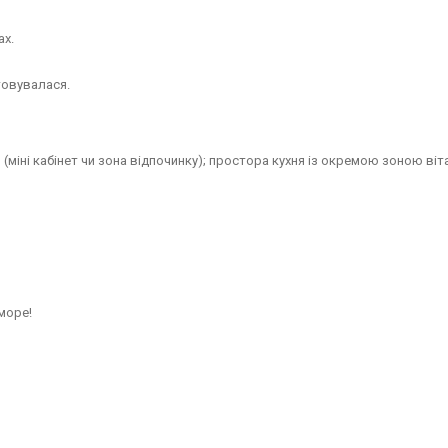
ах.
товувалася.
міні кабінет чи зона відпочинку); простора кухня із окремою зоною віта
 море!