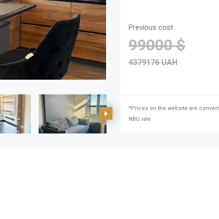
Previous cost
99000 $
4379176 UAH
*Prices on the website are convert
NBU rate