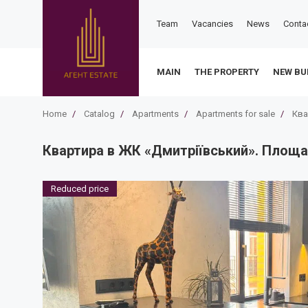
Team
Vacancies
News
Conta
MAIN
THE PROPERTY
NEW BU
Home
/
Catalog
/
Apartments
/
Apartments for sale
/
Ква
Квартира в ЖК «Дмитріївський». Площа 
Reduced price