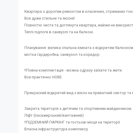
Квартира з дорогим ремонтом в класичних, стриманих тон
Все дуже стильне та якісне!
Повністю чиста та доглянута квартира, майже не викорис
Теплі підлоги в санвузлі та на балконі.
Планування: велика спальна кімната з відкритим балконом (
містка гардеробна; санвузол та коридор.
‼️Повна комплектація - можна одразу заїхати та жити.
Все практично НОВЕ
Прекрасний відкритий вид з вікон на приватний сектор та
Закрита територія з дитячим та спортивним майданчиком.
Ліфт (пасажирський/вантажний)
‼️ПІДЗЕМНИЙ ПАРКІНГ та гостьові місця на території
Власна інфраструктура комплексу