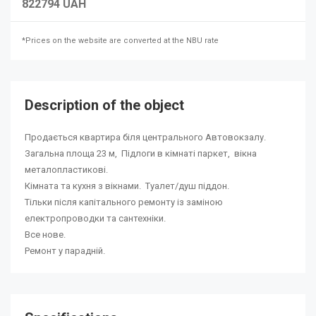
822794 UAH
*Prices on the website are converted at the NBU rate
Description of the object
Продається квартира біля центрального Автовокзалу.
Загальна площа 23 м, Підлоги в кімнаті паркет, вікна
металопластикові.
Кімната та кухня з вікнами. Туалет/душ піддон.
Тільки після капітального ремонту із заміною
електропроводки та сантехніки.
Все нове.
Ремонт у парадній.