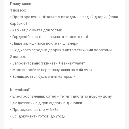
Планування:
1 поверх:
• Простора кухня-вітальня з виходом на задній дворик (зона
барбекю)
• Кабінет / кімната для гостей
• Гардеробна та ванна кімната — вже готові
• Лише залишилось поклеїти шпалери
• Вхід через передній дворик з автоматичними воротами
2 поверх:
• Запроєктовано 3 кімнати + ванна/туалет
• Можна зробити перепланування на свій смак
• Залишаються будівельні матеріали
Комунікації:
• Електроопалення: котел + теплі підлоги по всьому дому
• Додатковий підігрів підлоги від кнопки
• Проведено світло — 6 кВт
• Всі документи готові до угоди