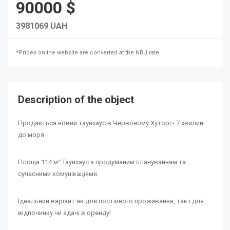
90000 $
3981069 UAH
*Prices on the website are converted at the NBU rate
Description of the object
Продається новий таунхаус в Червоному Хуторі - 7 хвилин
до моря
Площа 114 м² Таунхаус з продуманим плануванням та
сучасними комунікаціями.
Ідеальний варіант як для постійного проживання, так і для
відпочинку чи здачі в оренду!