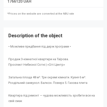
1766120 UAH
*Prices on the website are converted at the NBU rate
Description of the object
• Можливе придбання під держ програми •
Продаж 3-кімнатної квартири на Таїрова.
Проспект Небесної Сотні | «Сіті Центр»
Загальна площа 48 м². Три окремі кімнати. Кухня 6 м².
Роздільний санвузол. Балкон. Поверх 5. Газова плита
Квартира під ремонт — чудова можливість зробити все на
свій смак