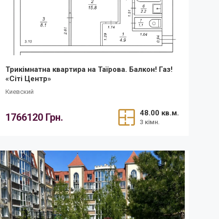
Трикімнатна квартира на Таїрова. Балкон! Газ!
«Сіті Центр»
Киевский
48.00 кв.м.
1766120 Грн.
3 кімн.