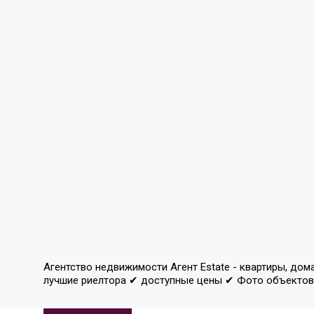
Агентство недвижимости Агент Estate - квартиры, дом
лучшие риелтора ✔ доступные цены ✔ Фото объекто