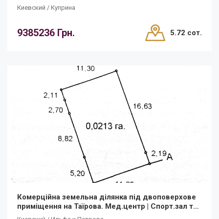
фасад!
Киевский / Куприна
9385236 Грн.
5.72 сот.
Комерційна земельна ділянка під двоповерхове
приміщення на Таїрова. Мед.центр | Спорт.зал та
інше. ДЕРЖ.АКТ