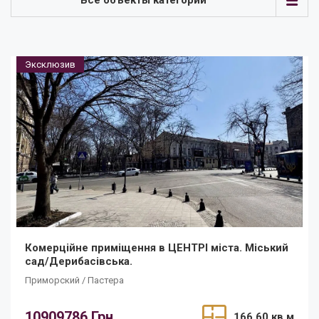
Все объекты категории
Эксклюзив
Комерційне приміщення в ЦЕНТРІ міста. Міський
сад/Дерибасівська.
Приморский / Пастера
10909786 Грн.
166.60 кв.м