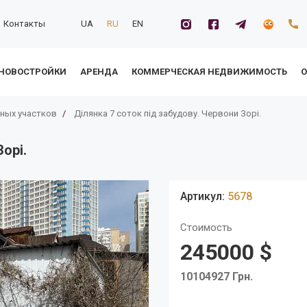
Контакты
UA
RU
EN
НОВОСТРОЙКИ
АРЕНДА
КОММЕРЧЕСКАЯ НЕДВИЖИМОСТЬ
О
ных участков
/
Ділянка 7 соток під забудову. Червони Зорі.
орі.
Артикул:
5678
Стоимость
245000 $
10104927 Грн.