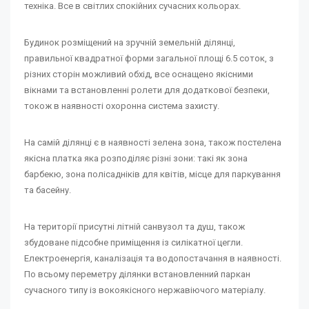
техніка. Все в світлих спокійних сучасних кольорах.
Будинок розміщений на зручній земельній ділянці,
правильної квадратної форми загальної площі 6.5 соток, з
різних сторін можливий обхід, все оснащено якісними
вікнами та встановленні ролети для додаткової безпеки,
токож в наявності охоронна система захисту.
На самій ділянці є в наявності зелена зона, також постелена
якісна платка яка розподіляє різні зони: такі як зона
барбекю, зона полісадніків для квітів, місце для паркування
та басейну.
На території присутні літній санвузол та душ, також
збудоване підсобне приміщення із силікатної цегли.
Електроенергія, каналізація та водопостачання в наявності.
По всьому переметру ділянки встановленний паркан
сучасного типу із вокоякісного нержавіючого матеріалу.