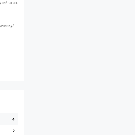
утий стан.
починку/