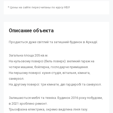
* Цены на сайте пересчитаны по курсу НБУ
Описание объекта
Продається дуже світлий та затишний будинок в Аркадії.
Загальна площа 205 кв.м.
На нульовому поверсі (бель поверх): великий гараж на
чотири машини, бойлерна, господарче приміщення.
На першому поверсі: кухня-студія, вітальня, кімната,
санвузол.
На другому поверсі: три кімнати, дві гардеробі та санвузол.
Залишаються меблі та техніка. Будинок 2016 року побудови,
в 2021 зроблено ремонт.
Трьохфазна електрика, окремо виділена лінія газу.