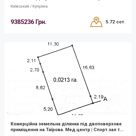
фасад!
Київський / Куприна
9385236 Грн.
5.72 сот.
Комерційна земельна ділянка під двоповерхове
приміщення на Таїрова. Мед.центр | Спорт.зал та
інше. ДЕРЖ.АКТ