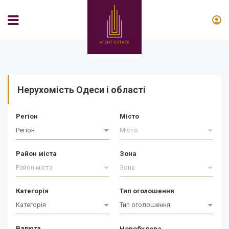
Нерухомість Одеси і області
Регіон
Місто
Регіон
Місто
Район міста
Зона
Район міста
Зона
Категорія
Тип оголошення
Категорія
Тип оголошення
Валюта
Новобудова