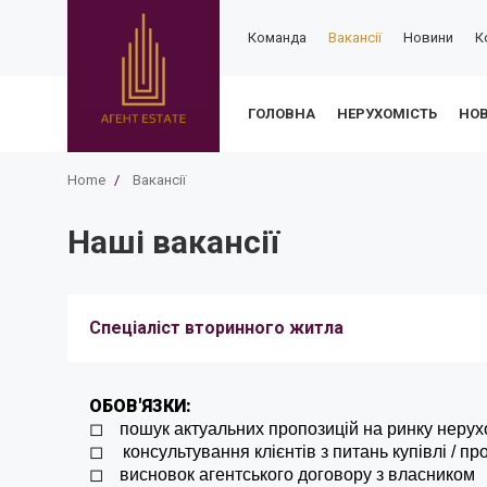
Команда
Вакансії
Новини
К
ГОЛОВНА
НЕРУХОМІСТЬ
НО
Home
/
Вакансії
Наші вакансії
Спеціаліст вторинного житла
ОБОВ'ЯЗКИ:
◻
пошук актуальних пропозицій на ринку нерух
◻
консультування клієнтів з питань купівлі / пр
◻
висновок агентського договору з власником