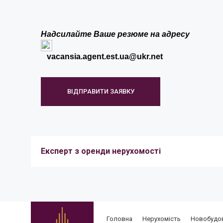
Надсилайте Ваше резюме на адресу
vacansia.agent.est.ua@ukr.net
ВІДПРАВИТИ ЗАЯВКУ
Експерт з оренди нерухомості
ОБОВ'ЯЗКИ:
робота з клієнтами: консультування з питань ор
◻
об'єктів
Головна
Нерухомість
Новобудо