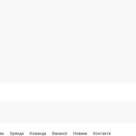
енди, підбір та здійснення показів
ви
Оренда
Команда
Вакансії
Новини
Контакти