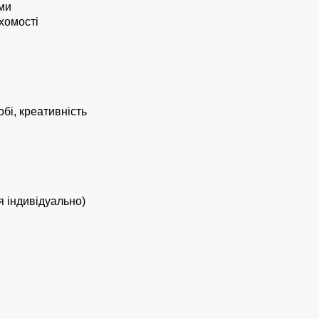
ми
ухомості
бі, креативність
 індивідуально)