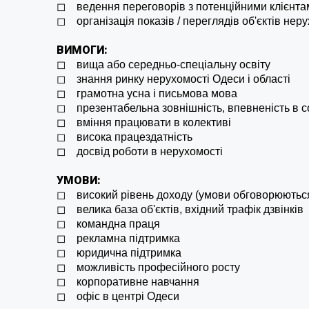
◻
ведення переговорів з потенційними клієнта
◻ організація показів / переглядів об'єктів нер
ВИМОГИ:
◻ вища або середньо-спеціальну освіту
◻ знання ринку нерухомості Одеси і області
◻ грамотна усна і письмова мова
◻ презентабельна зовнішність, впевненість в со
◻ вміння працювати в колективі
◻ висока працездатність
◻ досвід роботи в нерухомості
УМОВИ:
◻ високий рівень доходу (умови обговорюються
◻ велика база об'єктів, вхідний трафік дзвінків
◻ командна праця
◻ рекламна підтримка
◻ юридична підтримка
◻ можливість професійного росту
◻ корпоративне навчання
◻ офіс в центрі Одеси