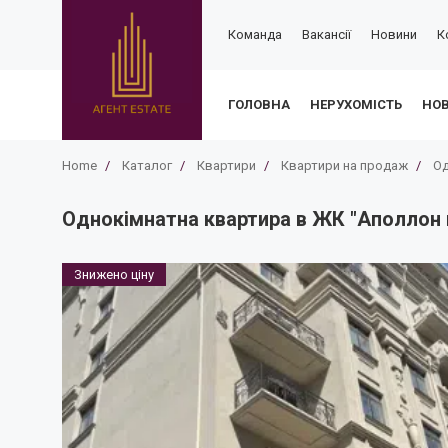
Команда
Вакансії
Новини
К
ГОЛОВНА
НЕРУХОМІСТЬ
НО
Home
/
Каталог
/
Квартири
/
Квартири на продаж
/
Од
Однокімнатна квартира в ЖК "Аполлон н
Знижено ціну