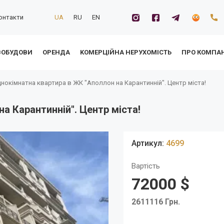
онтакти
UA
RU
EN
ВОБУДОВИ
ОРЕНДА
KОМЕРЦІЙНА НЕРУХОМІСТЬ
ПРО КОМПА
нокімнатна квартира в ЖК "Аполлон на Карантинній". Центр міста!
а Карантинній". Центр міста!
Знижено ціну
Артикул:
4699
Вартість
72000 $
2611116 Грн.