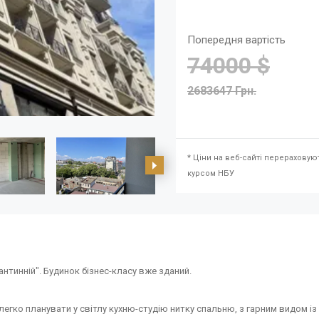
Попередня вартість
74000 $
2683647 Грн.
* Ціни на веб-сайті перераховую
курсом НБУ
тинній". Будинок бізнес-класу вже зданий.
егко планувати у світлу кухню-студію нитку спальню, з гарним видом із 