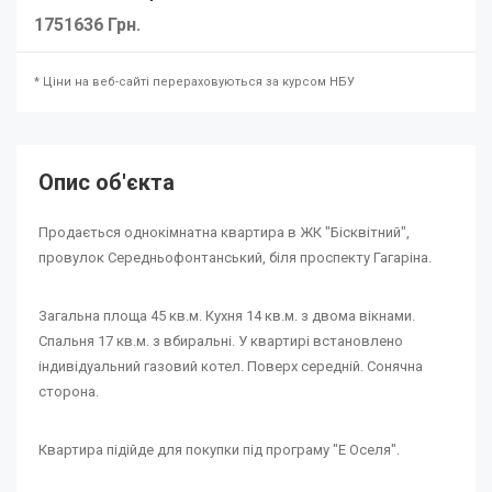
1751636 Грн.
* Ціни на веб-сайті перераховуються за курсом НБУ
Опис об'єкта
Продається однокімнатна квартира в ЖК "Бісквітний",
провулок Середньофонтанський, біля проспекту Гагаріна.
Загальна площа 45 кв.м. Кухня 14 кв.м. з двома вікнами.
Спальня 17 кв.м. з вбиральні. У квартирі встановлено
індивідуальний газовий котел. Поверх середній. Сонячна
сторона.
Квартира підійде для покупки під програму "Е Оселя".