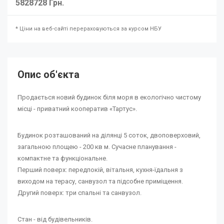
5828728 Грн.
* Ціни на веб-сайті перераховуються за курсом НБУ
Опис об'єкта
Продається новий будинок біля моря в екологічно чистому
місці - приватний кооператив «Тартус».
Будинок розташований на ділянці 5 соток, двоповерховий,
загальною площею - 200 кв м. Сучасне планування -
компактне та функціональне.
Перший поверх: передпокій, вітальня, кухня-їдальня з
виходом на терасу, санвузол та підсобне приміщення.
Другий поверх: три спальні та санвузол.
Стан - від будівельників.