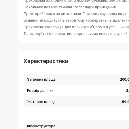
Прекрасний житловий стан, з якісним сучасним ремонтом.
Цокольний поверх- технічні і господарчі приміщення.
Просторий гараж на дві машини. Гостьова парковка на дві
Будинок знаходиться в закритому кооперативі, віддалений в
Прекрасна пропозиція для великої сім'ї, або під успішний о
Телефонуйте і ми оперативно організуємо показ в зручний 
Характеристики