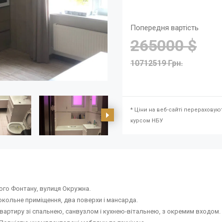
Попередня вартість
265000 $
10712519 Грн.
* Ціни на веб-сайті перераховую
курсом НБУ
кого Фонтану, вулиця Окружна.
цокольне приміщення, два поверхи і мансарда.
вартиру зі спальнею, санвузлом і кухнею-вітальнею, з окремим входом.