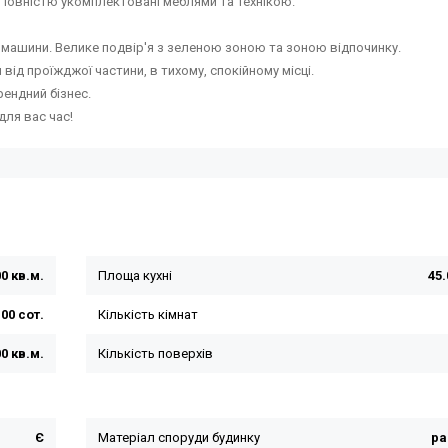
 Повністю укомплектовані меблями та технікою.
 машини. Велике подвір'я з зеленою зоною та зоною відпочинку.
ід проїжджої частини, в тихому, спокійному місці.
рендний бізнес.
для вас час!