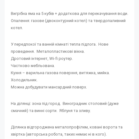
Вигрібна яма на 5 кубів + додаткова для перекачування води.
Опалення: газове (двоконтурний котел) та твердопаливний
котел.
У передпокої та ванній кімнаті тепла підлога. Нове
проведення. Металопластикові вікна.
Дротовий інтернет, Wi-fi роутер.
Частково мебльована.
Кухня – варильна газова поверхня, витяжка, мийка.
Холодильник.
Можна добудувати мансардний поверх.
На ділянці: зона під город. Виноградник столовий (дуже
смачний) та винні сорти. Яблуня та зливу.
Ділянка відгороджена металопрофілем, ковані ворота та
хвіртка (авторська робота, таких немає ні в кого).