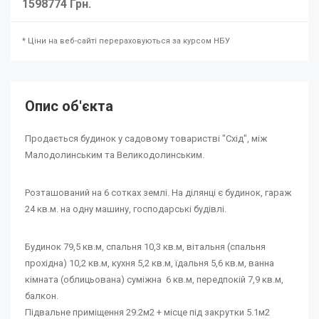
1598774 Грн.
* Ціни на веб-сайті перераховуються за курсом НБУ
Опис об'єкта
Продається будинок у садовому товаристві "Схід", між
Малодолинським та Великодолинським.
Розташований на 6 сотках землі. На ділянці є будинок, гараж
24 кв.м. на одну машину, господарські будівлі.
Будинок 79,5 кв.м, спальня 10,3 кв.м, вітальня (спальня
прохідна) 10,2 кв.м, кухня 5,2 кв.м, їдальня 5,6 кв.м, ванна
кімната (облицьована) суміжна 6 кв.м, передпокій 7,9 кв.м,
балкон.
Підвальне приміщення 29.2м2 + місце під закрутки 5.1м2