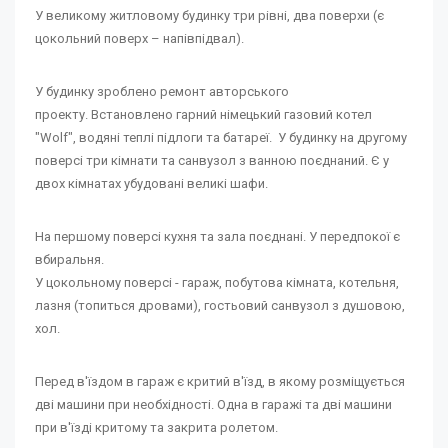
У великому житловому будинку три рівні, два поверхи (є
цокольний поверх – напівпідвал).
У будинку зроблено ремонт авторського
проекту. Встановлено гарний німецький газовий котел
"Wolf", водяні теплі підлоги та батареї. У будинку на другому
поверсі три кімнати та санвузол з ванною поєднаний. Є у
двох кімнатах убудовані великі шафи.
На першому поверсі кухня та зала поєднані. У передпокої є
вбиральня.
У цокольному поверсі - гараж, побутова кімната, котельня,
лазня (топиться дровами), гостьовий санвузол з душовою,
хол.
Перед в'їздом в гараж є критий в'їзд, в якому розміщується
дві машини при необхідності. Одна в гаражі та дві машини
при в'їзді критому та закрита ролетом.