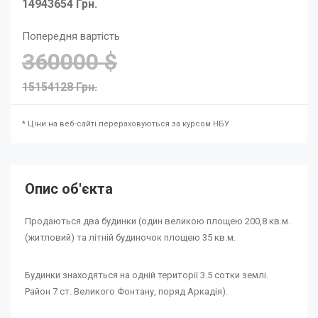
14943654 Грн.
Попередня вартість
360000 $
15154128 Грн.
* Ціни на веб-сайті перераховуються за курсом НБУ
Опис об'єкта
Продаються два будинки (один великою площею 200,8 кв.м.
(житловий) та літній будиночок площею 35 кв.м.
Будинки знаходяться на одній території 3.5 сотки землі.
Район 7 ст. Великого Фонтану, поряд Аркадія).