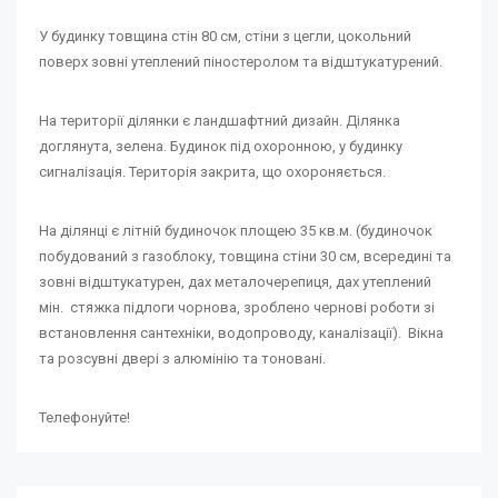
У будинку товщина стін 80 см, стіни з цегли, цокольний
поверх зовні утеплений піностеролом та відштукатурений.
На території ділянки є ландшафтний дизайн. Ділянка
доглянута, зелена. Будинок під охоронною, у будинку
сигналізація. Територія закрита, що охороняється.
На ділянці є літній будиночок площею 35 кв.м. (будиночок
побудований з газоблоку, товщина стіни 30 см, всередині та
зовні відштукатурен, дах металочерепиця, дах утеплений
мін. стяжка підлоги чорнова, зроблено чернові роботи зі
встановлення сантехніки, водопроводу, каналізації). Вікна
та розсувні двері з алюмінію та тоновані.
Телефонуйте!