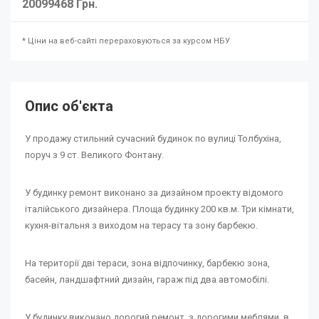
20099468 Грн.
* Ціни на веб-сайті перераховуються за курсом НБУ
Опис об'єкта
У продажу стильний сучасний будинок по вулиці Толбухіна,
поруч з 9 ст. Великого Фонтану.
У будинку ремонт виконано за дизайном проекту відомого
італійського дизайнера. Площа будинку 200 кв.м. Три кімнати,
кухня-вітальня з виходом на терасу та зону барбекю.
На території дві тераси, зона відпочинку, барбекю зона,
басейн, ландшафтний дизайн, гараж під два автомобілі.
У будинку виконано дорогий ремонт, з дорогими меблями, в