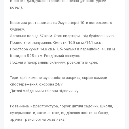
Власне індивідуальне газове опалення (двоконтурний
котел).
Квартира розташована на 2му поверсі 10ти поверхового
будинку.
Загальна площа 67 кв.м. Стан квартири - від будівельників.
Правильне планування. Кімнати: 16.8 кв.м./14.1 кв.м.
Простора кухня: 14.8 кв.м. Вбиральня в передпокої 4.5 кв.м.
Коридор 5.25 кв.м. Роздільний санвузол.
Лоджія з панорамним склінням, розкрита із кухні.
Територія комплексу повністю закрита, скрізь камери
спостереження, охорона 24/7.
Дитячі майданчики та зони відпочинку.
Розвинена інфраструктура, поруч: дитячі садочки, школи,
супермаркети, кафе, аптеки, відділення пошти та банку,
зручна транспортна розв'язка.