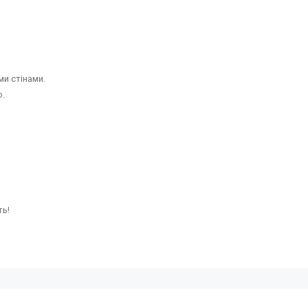
и стінами.
о.
ть!