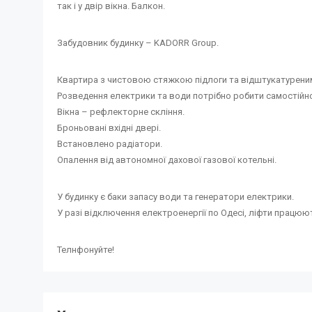
так і у двір вікна. Балкон.
Забудовник будинку – KADORR Group.
Квартира з чистовою стяжкою підлоги та відштукатуреним
Розведення електрики та води потрібно робити самостійн
Вікна – рефлекторне скління.
Броньовані вхідні двері.
Встановлено радіатори.
Опалення від автономної дахової газової котельні.
У будинку є баки запасу води та генератори електрики.
У разі відключення електроенергії по Одесі, ліфти працюю
Телнфонуйте!