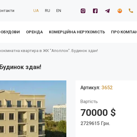
онтакти
UA
RU
EN
ВОБУДОВИ
ОРЕНДА
KОМЕРЦІЙНА НЕРУХОМІСТЬ
ПРО КОМПА
окімнатна квартира в ЖК "Аполлон". Будинок здан!
Будинок здан!
Артикул:
3652
Вартість
70000 $
2729615 Грн.