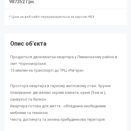
987352 Грн.
* Ціни на веб-сайті перераховуються за курсом НБУ
Опис об'єкта
Продається двокімнатна квартира у Лиманському районі в
смт. Чорноморське.
15 хвилин на транспорті до ТРЦ «Рівʼєра».
Простора квартира в гарному житловому стані. Зручне
планування: дві великі окремі кімнати, кухня (9 кв.м.),
санвузол та балкон.
Квартира готова для життя - обладнана необхідними
меблями та технікою.
Чиста, доглянута та зелена прибудинкова територія.