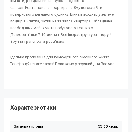
кімнати, роздільний санвузол, лоджія та
балкон. Розташована квартира на 8му поверсі 9ти
поверхового цегляного будинку. Вікна виходять у зелене
подвір'я. Світла, затишна та тепла квартира. Обладнана
необхідними меблями та побутовою технікою.
До моря пішки 7-10 хвилин. Вся інфраструктура - поруч!
Зручна транспорта розв'язка.
Ідельна пропозиція для комфортного сімейного життя.
Телефонуйте вже зараз! Покажемо у зручний для Вас час.
Характеристики