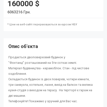
160000 $
6063216 Грн.
* Ціни на веб-сайті перераховуються за курсом НБУ
Опис об'єкта
Продається двоповерховий будинок у
"Фонтанці" розташований на 5ти сотках землі.
Матеріал будівництва - керамоблок. Стан - під чистове
оздоблення.
Складається будинок із двох поверхів, чотири кімнати,
три санвузла, котельня, лазня, вихід на балкон та велика
кухня-студія з виходом на терасу. На теріторії є гараж на
дві машини.
Телефонуйте! Покажемо у зручний для Вас час.