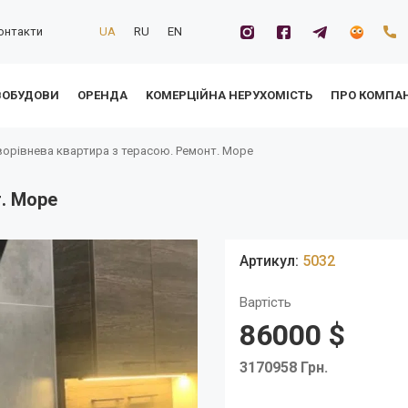
онтакти
UA
RU
EN
ВОБУДОВИ
ОРЕНДА
KОМЕРЦІЙНА НЕРУХОМІСТЬ
ПРО КОМПА
орівнева квартира з терасою. Ремонт. Море
т. Море
Артикул:
5032
Вартість
86000 $
3170958 Грн.