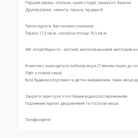
Перший рівень: спальня, кухня-студія, санвузол, балкон.
Другий рівень: кімната, тераса, гардероб.
Тепла підлога. Автономне опалення.
Тераса 17,2 кв.м., загальна площа 76,5 кв.м.
ЖК «Клаб Марін-2» - елітний, малоповерховий житловий ком
Комплекс знаходиться поблизу моря (7 хвилин пішки до пл
Ліфт у кожній секції.
Біля будинку спортивні та дитячі майданчики, лави, місця д
Закрита територія з постійним відеоспостереженням.
Підземний паркінг дворівневий та гостьові місця.
Телефонуйте!