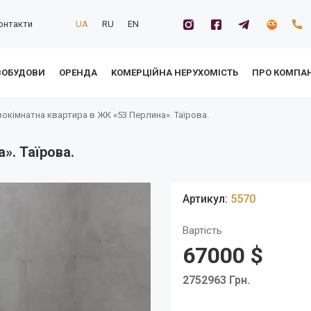
онтакти
UA
RU
EN
ВОБУДОВИ
ОРЕНДА
KОМЕРЦІЙНА НЕРУХОМІСТЬ
ПРО КОМПА
окімнатна квартира в ЖК «53 Перлина». Таїрова.
». Таїрова.
Артикул:
5570
Вартість
67000 $
2752963 Грн.