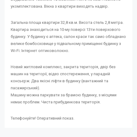
укомплектована. Вікна з квартири виходять надвір.
Загальна площа квартири 32,8 кв.м. Висота стель 2,8 метра.
Квартира знаходиться на 10-му поверсі 13ти поверхового
будинку. У будинку є аптека, салон краси так само обладнано
велике бомбосховище у підвальному приміщенні будинку з
Wi-Fi. Інтернет оптиковолокно.
Новий житловий комплекс, закрита територія, двір без
машин на території, відео спостереження, у парадній
консьєрж. Два якісні ліфти в будинку (вантажний та
пасажирський).
Машину можна паркувати за брамою будинку, з місцями
немає проблем. Чиста прибудинкова територія.
Телефонуйте! Оперативний показ.