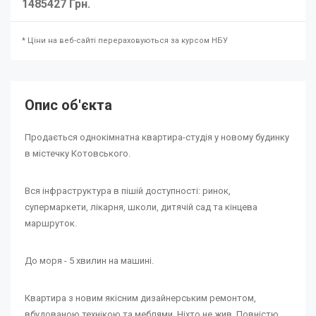
1485427 Грн.
* Ціни на веб-сайті перераховуються за курсом НБУ
Опис об'єкта
Продається однокімнатна квартира-студія у новому будинку
в містечку Котовського.
Вся інфраструктура в пішій доступності: ринок,
супермаркети, лікарня, школи, дитячій сад та кінцева
маршруток.
До моря - 5 хвилин на машині.
Квартира з новим якісним дизайнерським ремонтом,
вбудованою технікою та меблями. Ніхто не жив. Повністю