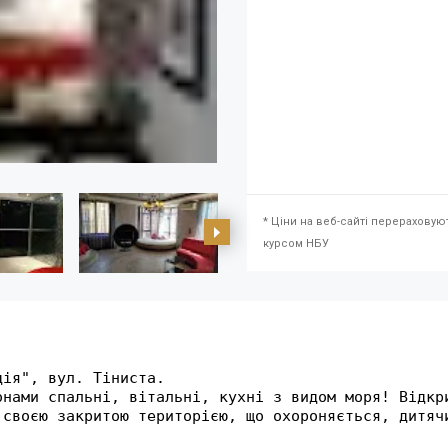
* Ціни на веб-сайті перераховую
курсом НБУ
ія", вул. Тіниста.

онами спальні, вітальні, кухні з видом моря! Відкр
 своєю закритою територією, що охороняється, дитяч