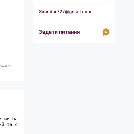
Sbondar727@gmail.com
Задати питання
ться за
итий балкон! У квартирі виконаний якісний ремонт, 
ий та спортивні майданчики, паркінг. Поруч торгові