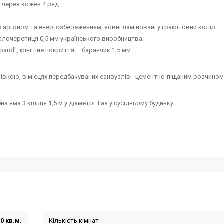
 через кожен 4 ряд.
 з аргоном та енергозбереженням, зовні ламіновані у графітовий колір.
талочерепиця 0,5 мм українського виробництва.
rol", фінішне покриття – баранчик 1,5 мм.
івкою, в місцях передбачуваних санвузлів - цементно-піщаним розчином
а яма 3 кільця 1,5 м у діаметрі. Газ у сусідньому будинку.