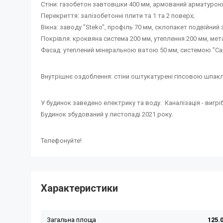
Стіни: газобетон завтовшки 400 мм, армований арматурою
Перекриття: залізобетонні плити та 1 та 2 поверх;
Вікна: заводу "Steko", профіль 70 мм, склопакет подвійний
Покрівля: кроквяна система 200 мм, утеплення 200 мм, ме
Фасад: утеплений мінеральною ватою 50 мм, системою "Capa
Внутрішнє оздоблення: стіни оштукатурені гіпсовою шпакл
У будинок заведено електрику та воду. Каналізація - вигрібн
Будинок збудований у листопаді 2021 року.
Телефонуйте!
Характеристики