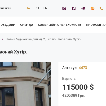
онтакти
UA
RU
EN
ВОБУДОВИ
ОРЕНДА
KОМЕРЦІЙНА НЕРУХОМІСТЬ
ПРО КОМПА
/
Новий будинок на ділянці 2,5 сотки. Червоний Хутір.
воний Хутір.
Артикул:
4473
Вартість
115000 $
4205389 Грн.