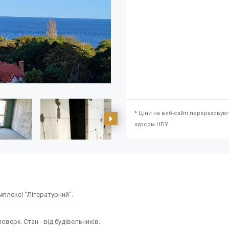
* Ціни на веб-сайті перераховую
курсом НБУ
плексі "Літературний".
верх. Стан - від будівельників.