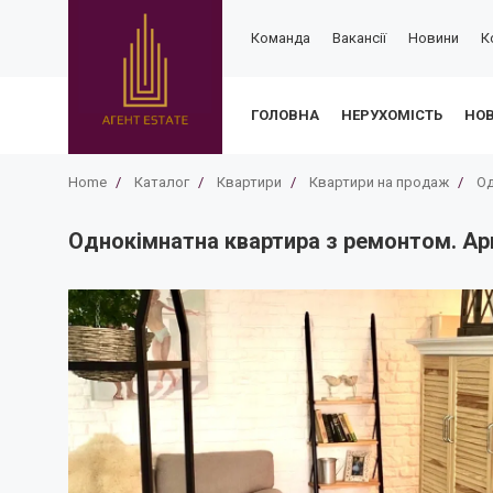
Команда
Вакансії
Новини
К
ГОЛОВНА
НЕРУХОМІСТЬ
НО
Home
/
Каталог
/
Квартири
/
Квартири на продаж
/
Од
Однокімнатна квартира з ремонтом. Арк