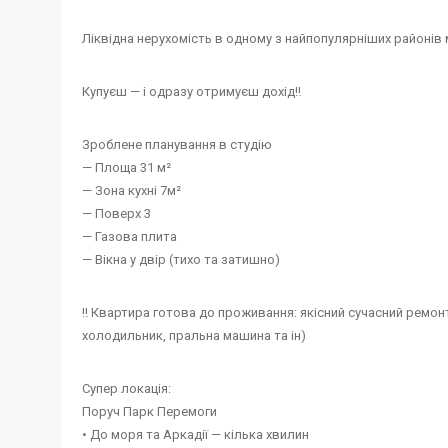
Ліквідна нерухомість в одному з найпопулярніших районів м
Купуєш — і одразу отримуєш дохід‼️
Зроблене планування в студію
— Площа 31 м²
— Зона кухні 7м²
— Поверх 3
— Газова плита
— Вікна у двір (тихо та затишно)
‼️ Квартира готова до проживання: якісний сучасний ремон
холодильник, пральна машина та ін)
Супер локація:
Поруч Парк Перемоги
• До моря та Аркадії — кілька хвилин