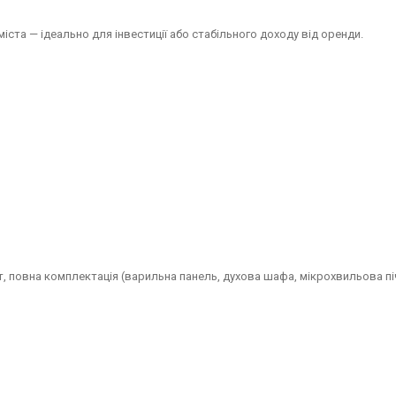
іста — ідеально для інвестиції або стабільного доходу від оренди.
т, повна комплектація (варильна панель, духова шафа, мікрохвильова пі