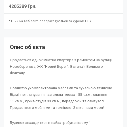
4205389 Грн.
* Ціни на веб-сайті перераховуються за курсом НБУ
Опис об'єкта
Продається однокімнатна квартира з ремонтом на вулиці
Новоберегова, ЖК "Новий Берег". 8 станція Великого
Фонтану.
Повністю укомплектована меблями та сучасною технікою.
Відмінне планування, загальна площа - 55 кв.м.: спальня
11 кв.м., кухня-студія 33 кв.м., передпокій та санвузол.
Продається з меблями та технікою. З вікон вид моря!
Будинок знаходиться в найзатребуванішому і