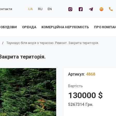
онтакти
UA
RU
EN
ВОБУДОВИ
ОРЕНДА
KОМЕРЦІЙНА НЕРУХОМІСТЬ
ПРО КОМПА
/
Таунхаус біля моря з терасою. Ремонт. Закрита територія.
Закрита територія.
Артикул:
4868
Вартість
130000 $
5267314 Грн.