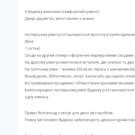
У будинку виконано комфортний ремонт.
Двері дерев'яні, виготовлені з ясеню.
На першому рівні розташовується простора кухня-їдальня,
(біля
1 сотки)
Сходи на другий поверх оформлені мармуровими сходами 
На другому рівні розмістилися вітальня, дві спальні та два
На третьому рівні – велика (30 кв.м) тераса з шикарним в
більярдною, бібліотекою, спорт залом або ще однією спал
Всі приміщення продумано облаштовані зручними місцями 
Безпосередньо на першому рівні будинку розташовується 
одну кімнату.
Прямо біля входу є місце для двох автомобілів.
Повну автономію будинку забезпечують двоконтурний газо