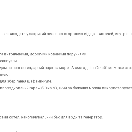
 яка виходить у закритий зеленою огорожею від цікавих очей, внутрішн
та витонченими, дорогими кованими поручнями.
 санвузли.
идом на наш легендарний парк та море. А сьогоднішній кабінет може ста
ьнею.
для зберігання шафами-купе.
впорядкований гараж (20 кв.м), який за бажання можна використовуват
вий котел, накопичувальний бак для води та генератор.