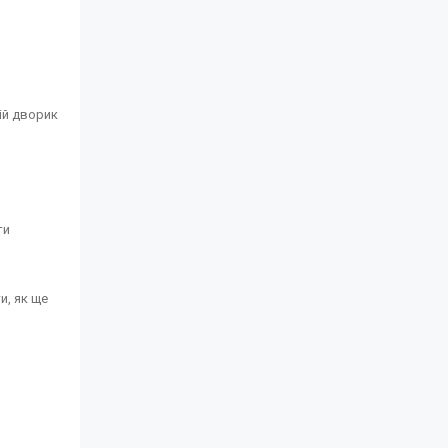
ій дворик
ти
и, як ще