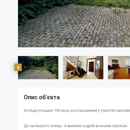
Опис об'єкта
Котедж площею 190 кв.м. розташований у тінистій парковій
До затишного пляжу - 4 хвилини ходьби власним спуском.