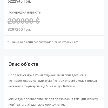
6222945 Грн.
Попередня вартість
200000 $
8297260 Грн.
* Ціни на веб-сайті перераховуються за курсом НБУ
Опис об'єкта
Продається приватний будинок, який складається з
чотирьох окремих таунхаусів (чотири окремі входи), площа
кожного з таунхаусів від 65 кв.м. до 168 кв.м.
Місце дуже привабливе як для проживання так і для бізнесу,
пов'язаного зі здачею в оренду житла!