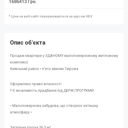
1686413 Грн.
* Ціни на веб-сайті перераховуються за курсом НБУ
Опис об'єкта
Продаж квартири у ЗДАНОМУ малоповерховому житловому
комплексі
Київський район • пʼять хвилин Таїрова
Оформлено право власності
‼️ Є можливість придбання під ДЕРЖ.ПРОГРКМИ
• Малоповерхова забудова, що створює затишну
атмосферу •
Загальна площа 56,3 м²