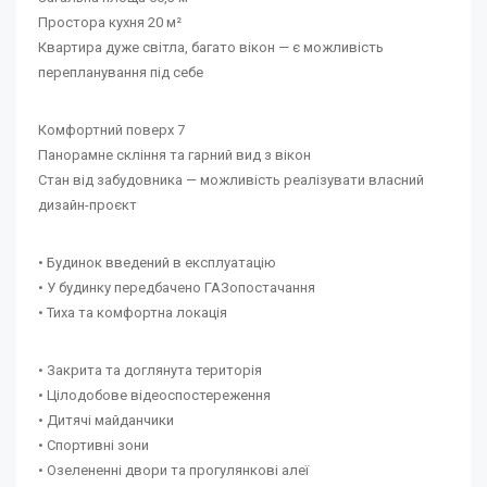
Простора кухня 20 м²
Квартира дуже світла, багато вікон — є можливість
перепланування під себе
Комфортний поверх 7
Панорамне скління та гарний вид з вікон
Стан від забудовника — можливість реалізувати власний
дизайн-проєкт
• Будинок введений в експлуатацію
• У будинку передбачено ГАЗопостачання
• Тиха та комфортна локація
• Закрита та доглянута територія
• Цілодобове відеоспостереження
• Дитячі майданчики
• Спортивні зони
• Озелененні двори та прогулянкові алеї