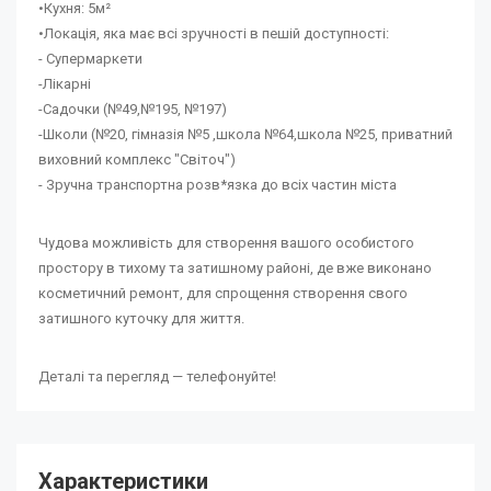
•Кухня: 5м²
•Локація, яка має всі зручності в пешій доступності:
- Супермаркети
-Лікарні
-Садочки (№49,№195, №197)
-Школи (№20, гімназія №5 ,школа №64,школа №25, приватний
виховний комплекс "Світоч")
- Зручна транспортна розв*язка до всіх частин міста
Чудова можливість для створення вашого особистого
простору в тихому та затишному районі, де вже виконано
косметичний ремонт, для спрощення створення свого
затишного куточку для життя.
Деталі та перегляд — телефонуйте!
Характеристики