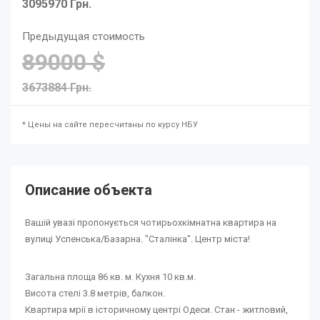
3095970 Грн.
Предыдущая стоимость
89000 $
3673884 Грн.
* Цены на сайте пересчитаны по курсу НБУ
Описание объекта
Вашій увазі пропонується чотирьохкімнатна квартира на
вулиці Успенська/Базарна. "Сталінка". Центр міста!
Загальна площа 86 кв. м. Кухня 10 кв.м.
Висота стелі 3.8 метрів, балкон.
Квартира мрії в історичному центрі Одеси. Стан - житловий,