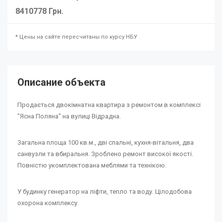
8410778 Грн.
* Цены на сайте пересчитаны по курсу НБУ
Описание объекта
Продається двокімнатна квартира з ремонтом в комплексі
"Ясна Поляна" на вулиці Відрадна.
Загальна площа 100 кв.м., дві спальні, кухня-вітальня, два
санвузли та вбиральня. Зроблено ремонт високої якості.
Повністю укомплектована меблями та технікою.
У будинку генератор на ліфти, тепло та воду. Цілодобова
охорона комплексу.