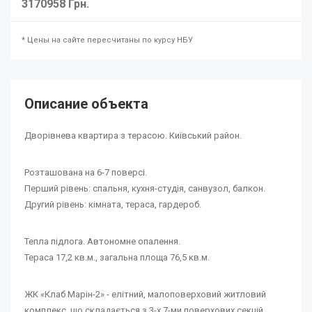
3170958 Грн.
* Цены на сайте пересчитаны по курсу НБУ
Описание объекта
Дворівнева квартира з терасою. Київський район.
Розташована на 6-7 поверсі.
Перший рівень: спальня, кухня-студія, санвузол, балкон.
Другий рівень: кімната, тераса, гардероб.
Тепла підлога. Автономне опалення.
Тераса 17,2 кв.м., загальна площа 76,5 кв.м.
ЖК «Клаб Марін-2» - елітний, малоповерховий житловий
комплекс, що складається з 3-х 7-ми поверхових секцій.