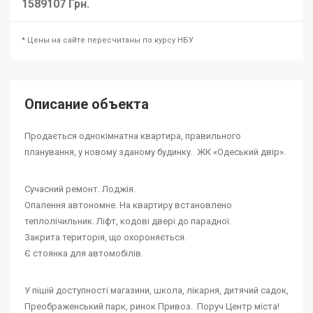
1589107 Грн.
* Цены на сайте пересчитаны по курсу НБУ
Описание объекта
Продається однокімнатна квартира, правильного
планування, у новому зданому будинку. ЖК «Одеський двір».
Сучасний ремонт. Лоджія.
Опалення автономне. На квартиру встановлено
теплолічильник. Ліфт, кодові двері до парадної.
Закрита територія, що охороняється.
Є стоянка для автомобілів.
У пішій доступності магазини, школа, лікарня, дитячий садок,
Преображенський парк, ринок Привоз. Поруч Центр міста!