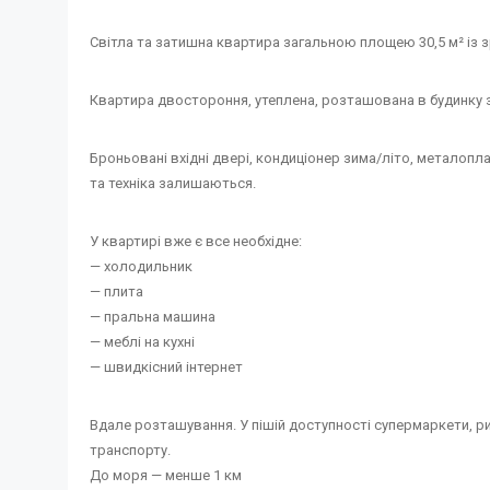
Світла та затишна квартира загальною площею 30,5 м² із 
Квартира двостороння, утеплена, розташована в будинку з
Броньовані вхідні двері, кондиціонер зима/літо, металоплас
та техніка залишаються.
У квартирі вже є все необхідне:
— холодильник
— плита
— пральна машина
— меблі на кухні
— швидкісний інтернет
Вдале розташування. У пішій доступності супермаркети, рин
транспорту.
До моря — менше 1 км