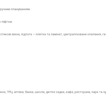
зручним плануванням.
 ліфтом.
тикові вікна, підлога — плитка та ламінат, централізоване опалення, газ
ок, ТРЦ, аптеки, банки, школи, дитячі садки, кафе, ресторани, парк та з