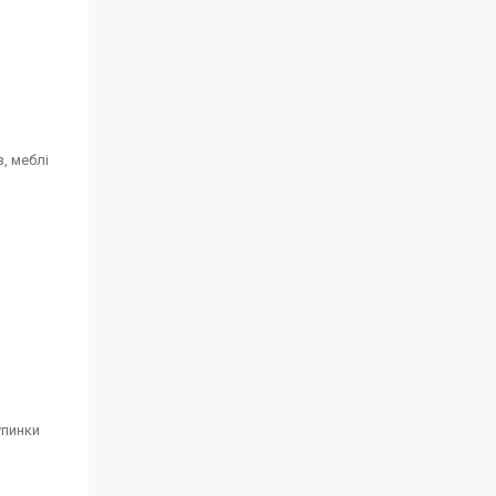
, меблі
упинки