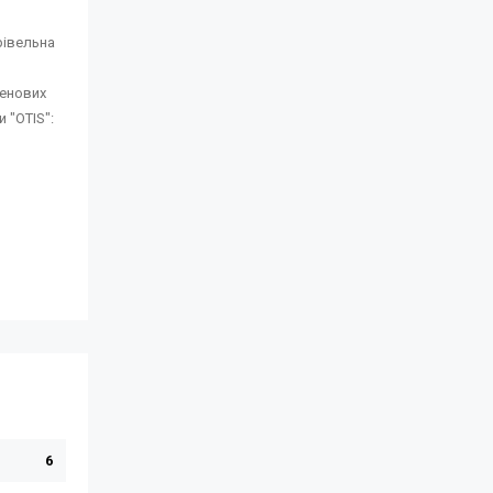
рівельна
ленових
 "OTIS":