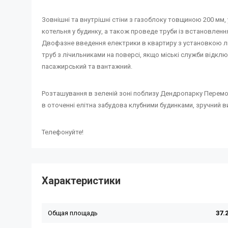
Зовнішні та внутрішні стіни з газоблоку товщиною 200 мм
котельня у будинку, а також проведе труби із встановленн
Двофазне введення електрики в квартиру з установкою лі
труб з лічильниками на поверсі, якщо міські служби відключ
пасажирський та вантажний.
Розташування в зеленій зоні поблизу Дендропарку Перемо
в оточенні елітна забудова клубними будинками, зручний 
Телефонуйте!
Характеристики