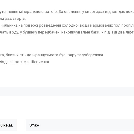
, утеплення мінеральною ватою. За опалення у квартирах відповідає пок
ям радіаторів.
чильника на поверсі розведення холодної води з армованих поліпропі
ать воду, у будинку передбачені накопичувальні баки. У під'їзді два ліфти
га, близькість до Французького бульвару та узбережжя
виїзд на проспект Шевченка.