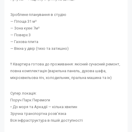
Зроблене планування в студію
— Площа 31 м²
— Зона кухні 7м²
— Поверх 3
— Газова плита
— Вікна у двір (тихо та затишно)
‼️ Квартира готова до проживання: якісний сучасний ремонт,
повна комплектація (варильна панель, духова шафа,
мікрохвильова піч, холодильник, пральна машина та ін)
Супер локація:
Поруч Парк Перемоги
• До моря та Аркадії — кілька хвилин
Зручна транспортна розв’язка
Вся інфраструктура в пішій доступності