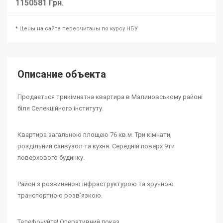
1150581 Грн.
* Цены на сайте пересчитаны по курсу НБУ
Описание объекта
Продається трикімнатна квартира в Малиновському районі
біля Селекційного інституту.
Квартира загальною площею 76 кв.м. Три кімнати,
роздільний санвузол та кухня. Середній поверх 9ти
поверхового будинку.
Район з розвиненою інфраструктурою та зручною
транспортною розвʼязкою.
Телефонуйте! Оперативний показ.